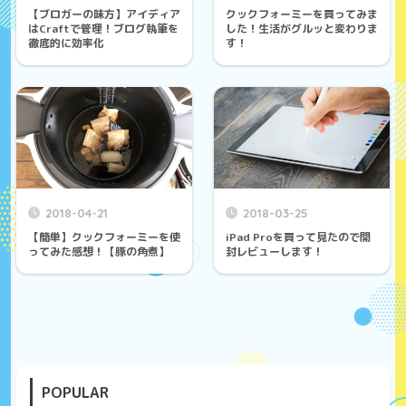
【ブロガーの味方】アイディア
クックフォーミーを買ってみま
はCraftで管理！ブログ執筆を
した！生活がグルッと変わりま
徹底的に効率化
す！
2018-04-21
2018-03-25
【簡単】クックフォーミーを使
iPad Proを買って見たので開
ってみた感想！【豚の角煮】
封レビューします！
POPULAR