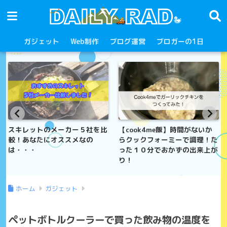
ガジェット
Web制作
ブログ運営
ブロガーの1日
スキレットのメーカー５社を比
【cook4me飯】時間がないか
較！あなたにオススメなの
らクックフォーミーで調理！た
は・・・
った１０分でおかずの出来上が
り！
ホーム
ガジェット
ペットボトルクーラーで買った飲み物の温度を