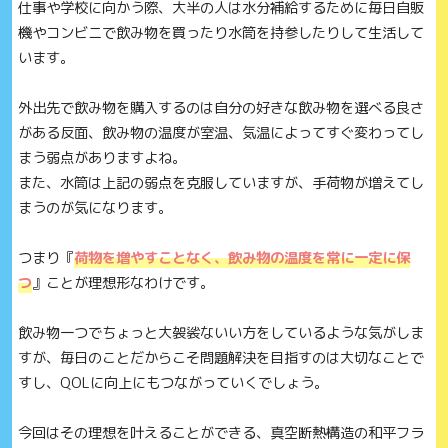
仕事や学校に向かう際、大半の人は水分補給するために毎日自販
機やコンビニで飲み物を買ったり水筒を持参したりして生活して
います。
外出先で飲み物を購入するのは自分の好きな飲み物を選べる良さ
がある反面、飲み物の温度が室温、気温によってすぐ変わってし
まう弱点がありますよね。
また、水筒は上記の弱点を克服していますが、手荷物が増えてし
まうのが気になります。
つまり『
荷物を増やすことなく、飲み物の温度を常に一定に保
つ
』ことが理想形なわけです。
飲み物一つでちょっと大袈裟ないい方をしているような気がしま
すが、毎日のことだからこそ問題解決を目指すのは大切なことで
すし、QOLに向上にもつながっていくでしょう。
今回はその理想を叶えることができる、真空断熱構造の和平フラ