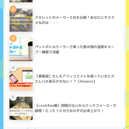
2
スキレットのメーカー５社を比較！あなたにオスス
メなのは・・・
3
ペットボトルクーラーで買った飲み物の温度をキー
プ！職場で活躍
4
【要確認】もしもアフィリエイトを使っているとカ
エレバが表示されない！？【Amazon】
5
【cook4me飯】時間がないからクックフォーミーで
調理！たった１０分でおかずの出来上がり！