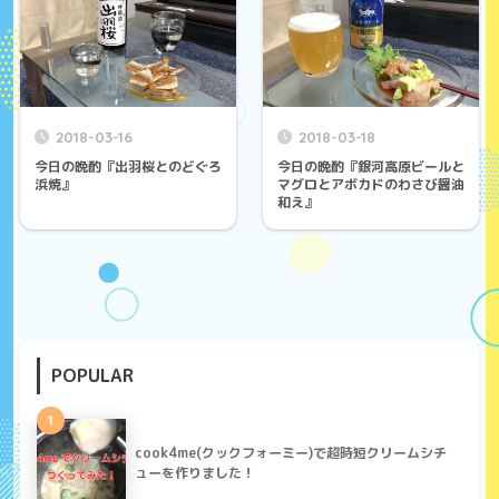
2018-03-16
2018-03-18
今日の晩酌『出羽桜とのどぐろ
今日の晩酌『銀河高原ビールと
浜焼』
マグロとアボカドのわさび醤油
和え』
POPULAR
1
cook4me(クックフォーミー)で超時短クリームシチ
ューを作りました！