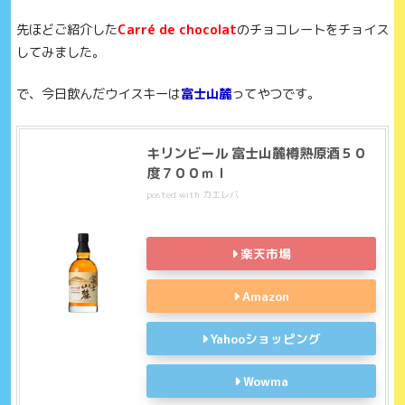
先ほどご紹介した
Carré de chocolat
のチョコレートをチョイス
してみました。
で、今日飲んだウイスキーは
富士山麓
ってやつです。
キリンビール 富士山麓樽熟原酒５０
度７００ｍｌ
posted with
カエレバ
楽天市場
Amazon
Yahooショッピング
Wowma