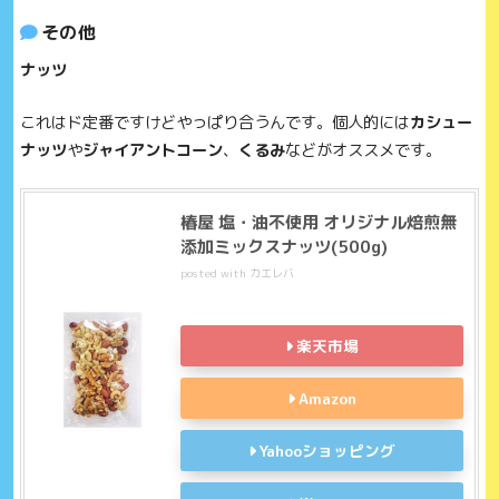
その他
ナッツ
これはド定番ですけどやっぱり合うんです。個人的には
カシュー
ナッツ
や
ジャイアントコーン
、
くるみ
などがオススメです。
椿屋 塩・油不使用 オリジナル焙煎無
添加ミックスナッツ(500g)
posted with
カエレバ
楽天市場
Amazon
Yahooショッピング