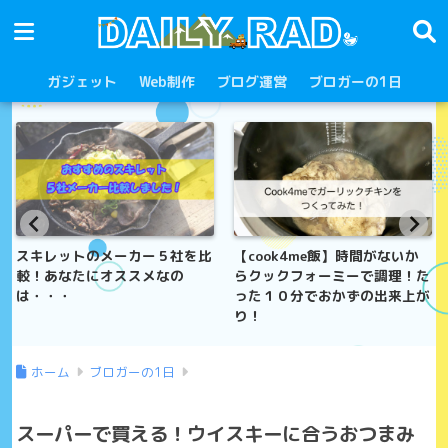
ガジェット
Web制作
ブログ運営
ブロガーの1日
【cook4me飯】時間がないか
新人ブロガーのバッグの中身!
らクックフォーミーで調理！た
これを持ってカフェでブログ！
った１０分でおかずの出来上が
り！
ホーム
ブロガーの1日
スーパーで買える！ウイスキーに合うおつまみ