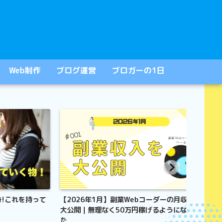
Web制作
ブログ運営
ブロガーの1日
れを持って
【2026年1月】副業Webコーダーの月収を
アイディ
大公開｜無理なく50万円稼げるようになっ
底的に効
た