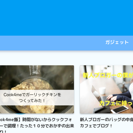
ガジェット
4me飯】時間がないからクックフォ
新人ブロガーのバッグの中身!こ
調理！たった１０分でおかずの出来
カフェでブログ！