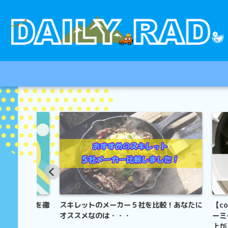
グ執筆を徹
スキレットのメーカー５社を比較！あなたに
【cook
オススメなのは・・・
ーミーで
上がり！